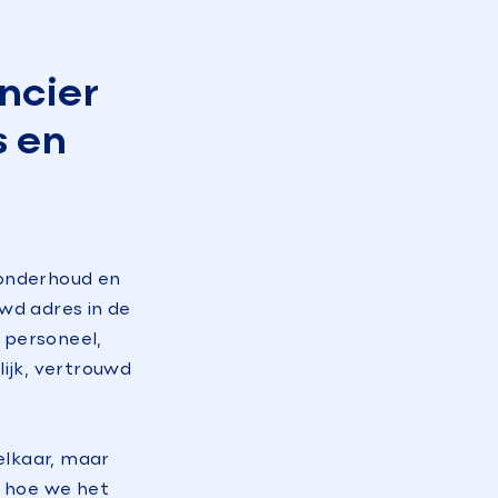
ncier
s en
 onderhoud en
wd adres in de
 personeel,
ijk, vertrouwd
elkaar, maar
n hoe we het