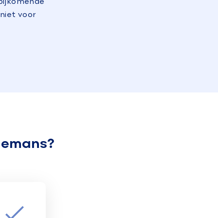
 bijkomende
niet voor
agemans?