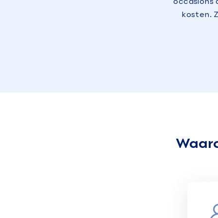
occasions 
kosten. 
Waaro