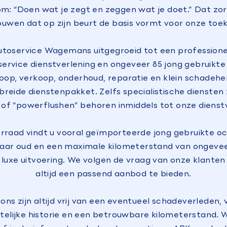
om: “Doen wat je zegt en zeggen wat je doet.” Dat zor
ouwen dat op zijn beurt de basis vormt voor onze toe
Autoservice Wagemans uitgegroeid tot een professione
service dienstverlening en ongeveer 85 jong gebruikt
oop, verkoop, onderhoud, reparatie en klein schadeh
breide dienstenpakket. Zelfs specialistische diensten
 of “powerflushen” behoren inmiddels tot onze dienst
orraad vindt u vooral geïmporteerde jong gebruikte oc
jaar oud en een maximale kilometerstand van ongevee
n luxe uitvoering. We volgen de vraag van onze klante
altijd een passend aanbod te bieden.
ns zijn altijd vrij van een eventueel schadeverleden,
htelijke historie en een betrouwbare kilometerstand. W