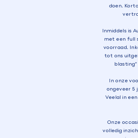
doen. Kort
vertr
Inmiddels is 
met een full 
voorraad. Ink
tot ons uitge
blasting”
In onze vo
ongeveer 5 
Veelal in ee
Onze occasio
volledig inzic