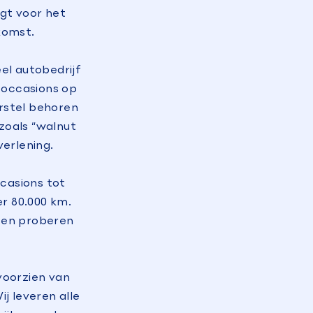
gt voor het
komst.
el autobedrijf
e occasions op
erstel behoren
 zoals “walnut
verlening.
casions tot
r 80.000 km.
n en proberen
 voorzien van
ij leveren alle