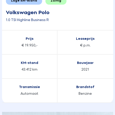
Lage km-stand
Zuinig
Volkswagen Polo
1.0 TSI Highline Business R
Prijs
Leaseprijs
€ 19.950,-
€ p.m.
KM-stand
Bouwjaar
43.412 km
2021
Transmissie
Brandstof
Automaat
Benzine