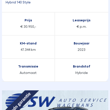
Hybrid 140 Style
Prijs
Leaseprijs
€ 30.950,-
€ p.m.
KM-stand
Bouwjaar
47.344 km
2023
Transmissie
Brandstof
Automaat
Hybride