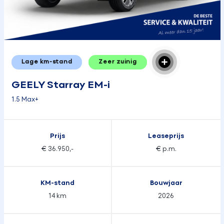
Lage km-stand
Zeer zuinig
GEELY Starray EM-i
1.5 Max+
Prijs
Leaseprijs
€ 36.950,-
€ p.m.
KM-stand
Bouwjaar
14 km
2026