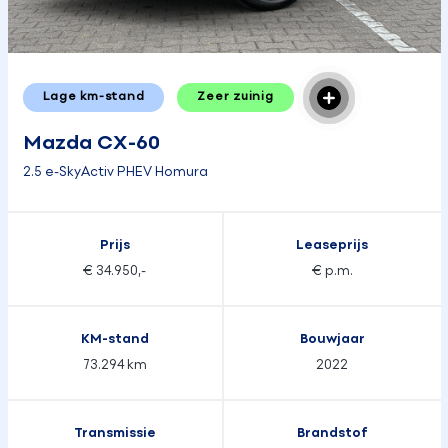
Lage km-stand
Zeer zuinig
Mazda CX-60
2.5 e-SkyActiv PHEV Homura
Prijs
Leaseprijs
€ 34.950,-
€ p.m.
KM-stand
Bouwjaar
73.294 km
2022
Transmissie
Brandstof