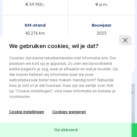
€ 59.950,-
€ p.m.
KM-stand
Bouwjaar
42.276 km
2023
We gebruiken cookies, wil je dat?
Transmissie
Brandstof
Cookies zijn kleine tekstbestanden met informatie erin. Die
Automaat
Hybride
plaatsen we kort op je apparaat. Zo zien we bijvoorbeeld
welke pagina’s je zag, waar je afhaakte en wat je invulde. Op
die manier hebben wij informatie waar we jouw
websitebezoek beter mee maken. Handig toch? Natuurlijk
kies je zelf of je dat toestaat. Daar zijn we eerlijk over. Klik
op “Cookie instellingen”, vind meer informatie en beheer je
voorkeuren.
Cookie instellingen
Cookies weigeren
Ga akkoord