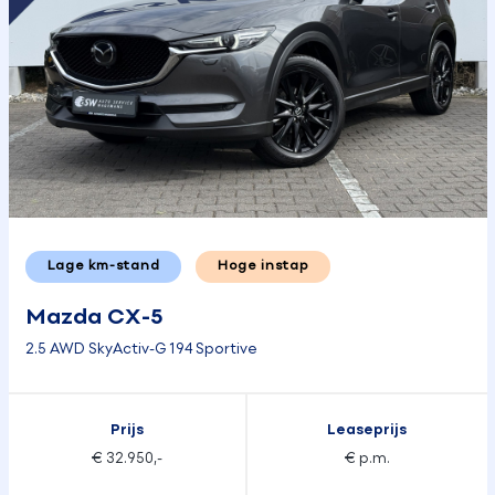
Lage km-stand
Hoge instap
Mazda CX-5
2.5 AWD SkyActiv-G 194 Sportive
Prijs
Leaseprijs
€ 32.950,-
€ p.m.