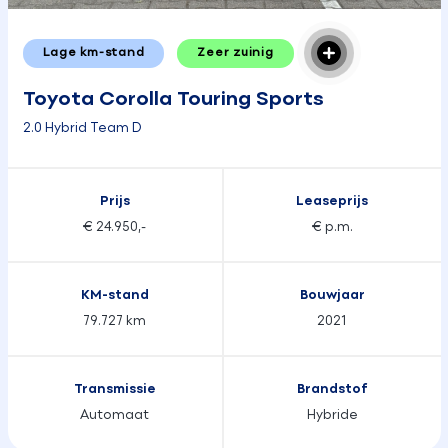
Lage km-stand
Zeer zuinig
Toyota Corolla Touring Sports
2.0 Hybrid Team D
Prijs
Leaseprijs
€ 24.950,-
€ p.m.
KM-stand
Bouwjaar
79.727 km
2021
Transmissie
Brandstof
Automaat
Hybride