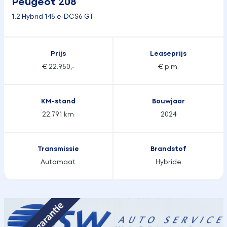
Peugeot 208
1.2 Hybrid 145 e-DCS6 GT
Prijs
Leaseprijs
€ 22.950,-
€ p.m.
KM-stand
Bouwjaar
22.791 km
2024
Transmissie
Brandstof
Automaat
Hybride