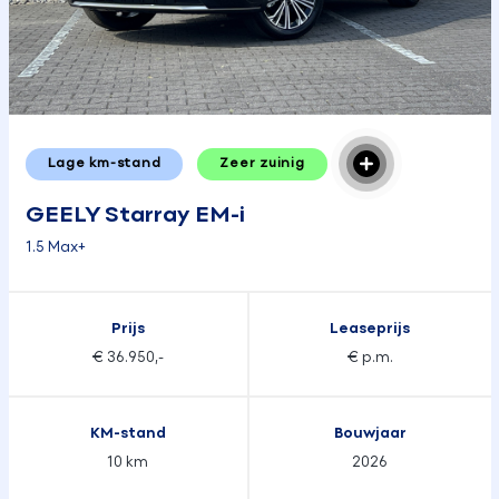
Lage km-stand
Zeer zuinig
GEELY Starray EM-i
1.5 Max+
Prijs
Leaseprijs
€ 36.950,-
€ p.m.
KM-stand
Bouwjaar
10 km
2026