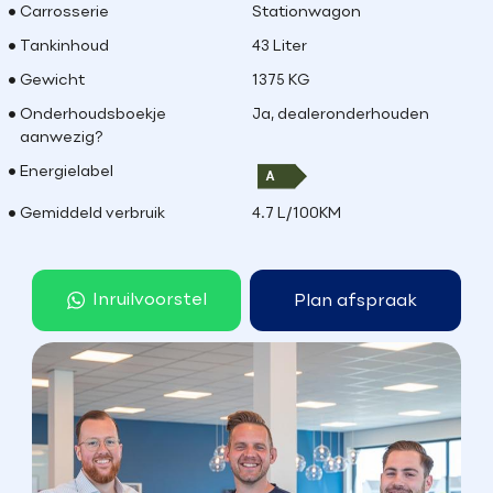
Carrosserie
Stationwagon
Tankinhoud
43 Liter
Gewicht
1375 KG
Onderhoudsboekje
Ja, dealeronderhouden
aanwezig?
Energielabel
Gemiddeld verbruik
4.7 L/100KM
Inruilvoorstel
Plan afspraak