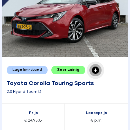
Lage km-stand
Zeer zuinig
Toyota Corolla Touring Sports
2.0 Hybrid Team D
Prijs
Leaseprijs
€ 24.950,-
€ p.m.