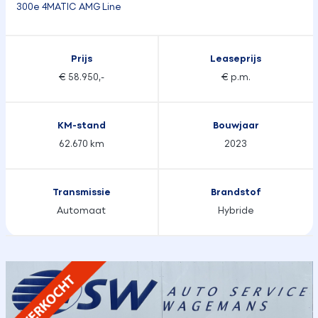
300e 4MATIC AMG Line
Prijs
Leaseprijs
€ 58.950,-
€ p.m.
KM-stand
Bouwjaar
62.670 km
2023
Transmissie
Brandstof
Automaat
Hybride