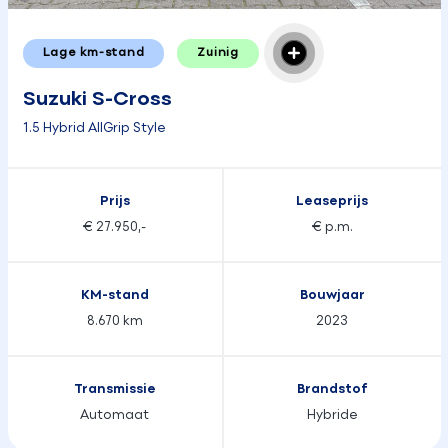
Lage km-stand
Zuinig
Suzuki S-Cross
1.5 Hybrid AllGrip Style
Prijs
Leaseprijs
€ 27.950,-
€ p.m.
KM-stand
Bouwjaar
8.670 km
2023
Transmissie
Brandstof
Automaat
Hybride