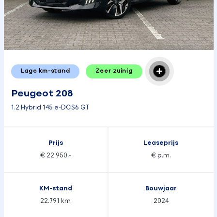
Lage km-stand
Zeer zuinig
Peugeot 208
1.2 Hybrid 145 e-DCS6 GT
Prijs
Leaseprijs
€ 22.950,-
€ p.m.
KM-stand
Bouwjaar
22.791 km
2024