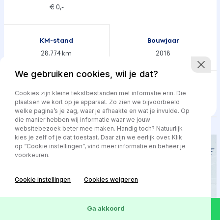
€ 0,-
KM-stand
Bouwjaar
28.774 km
2018
We gebruiken cookies, wil je dat?
Transmissie
Brandstof
Cookies zijn kleine tekstbestanden met informatie erin. Die
Automaat
Hybride
plaatsen we kort op je apparaat. Zo zien we bijvoorbeeld
welke pagina’s je zag, waar je afhaakte en wat je invulde. Op
die manier hebben wij informatie waar we jouw
websitebezoek beter mee maken. Handig toch? Natuurlijk
kies je zelf of je dat toestaat. Daar zijn we eerlijk over. Klik
op “Cookie instellingen”, vind meer informatie en beheer je
voorkeuren.
Cookie instellingen
Cookies weigeren
Ga akkoord