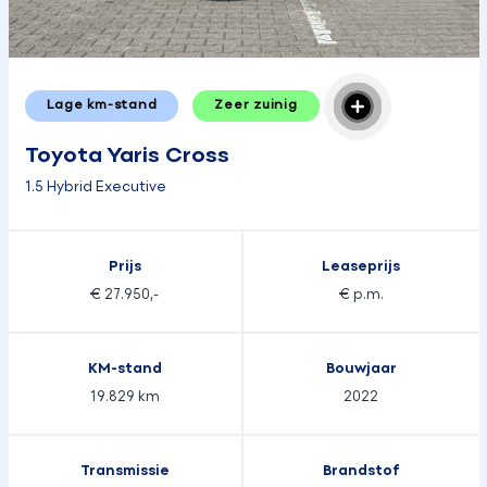
Lage km-stand
Zeer zuinig
Toyota Yaris Cross
1.5 Hybrid Executive
Prijs
Leaseprijs
€ 27.950,-
€ p.m.
KM-stand
Bouwjaar
19.829 km
2022
Transmissie
Brandstof