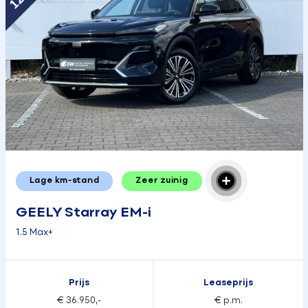
Lage km-stand
Zeer zuinig
GEELY Starray EM-i
1.5 Max+
Prijs
Leaseprijs
€ 36.950,-
€ p.m.