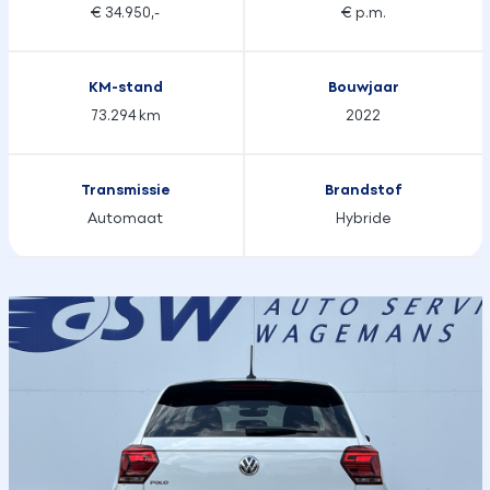
€ 34.950,-
€ p.m.
KM-stand
Bouwjaar
73.294 km
2022
Transmissie
Brandstof
Automaat
Hybride