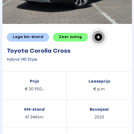
Lage km-stand
Zeer zuinig
Toyota Corolla Cross
Hybrid 140 Style
Prijs
Leaseprijs
€ 30.950,-
€ p.m.
KM-stand
Bouwjaar
47.344 km
2023