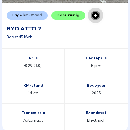
Lage km-stand
Zeer zuinig
BYD ATTO 2
Boost 45 kWh
Prijs
Leaseprijs
€ 29.950,-
€ p.m.
KM-stand
Bouwjaar
14 km
2025
Transmissie
Brandstof
Automaat
Elektrisch