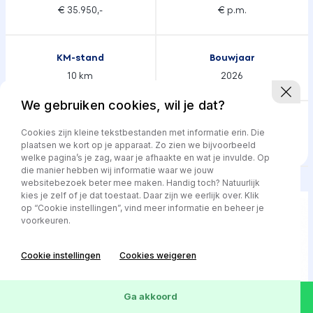
€ 35.950,-
€ p.m.
KM-stand
Bouwjaar
10 km
2026
We gebruiken cookies, wil je dat?
Transmissie
Brandstof
Cookies zijn kleine tekstbestanden met informatie erin. Die
Automaat
Hybride
plaatsen we kort op je apparaat. Zo zien we bijvoorbeeld
welke pagina’s je zag, waar je afhaakte en wat je invulde. Op
die manier hebben wij informatie waar we jouw
websitebezoek beter mee maken. Handig toch? Natuurlijk
kies je zelf of je dat toestaat. Daar zijn we eerlijk over. Klik
op “Cookie instellingen”, vind meer informatie en beheer je
voorkeuren.
Cookie instellingen
Cookies weigeren
Ga akkoord