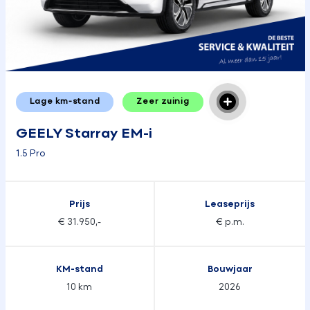
Lage km-stand
Zeer zuinig
GEELY Starray EM-i
1.5 Pro
Prijs
Leaseprijs
€ 31.950,-
€ p.m.
KM-stand
Bouwjaar
10 km
2026