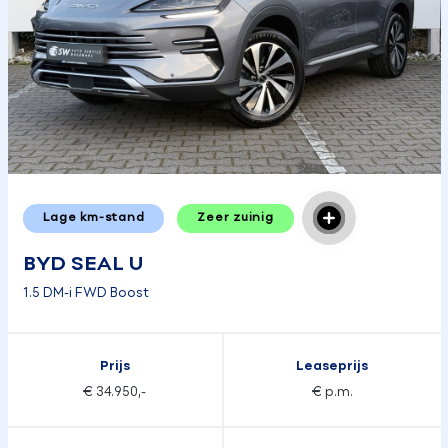
Lage km-stand
Zeer zuinig
BYD SEAL U
1.5 DM-i FWD Boost
Prijs
Leaseprijs
€ 34.950,-
€ p.m.