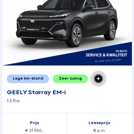
Lage km-stand
Zeer zuinig
GEELY Starray EM-i
1.5 Pro
Prijs
Leaseprijs
€ 31.950,-
€ p.m.