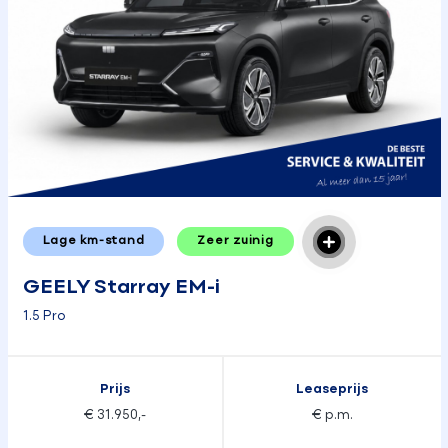
Lage km-stand
Zeer zuinig
GEELY Starray EM-i
1.5 Pro
Prijs
Leaseprijs
€ 31.950,-
€ p.m.