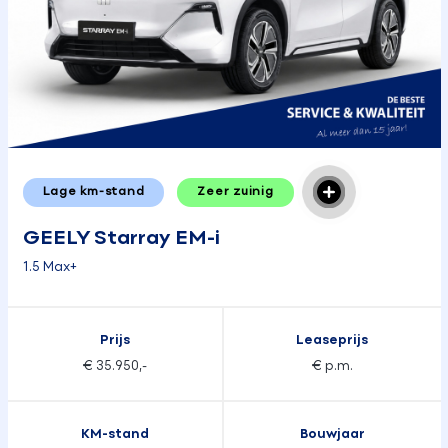
Lage km-stand
Zeer zuinig
GEELY Starray EM-i
1.5 Max+
Prijs
Leaseprijs
€ 35.950,-
€ p.m.
KM-stand
Bouwjaar