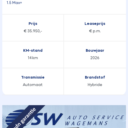
1.5 Max+
Prijs
Leaseprijs
€ 35.950,-
€ p.m.
KM-stand
Bouwjaar
14 km
2026
Transmissie
Brandstof
Automaat
Hybride