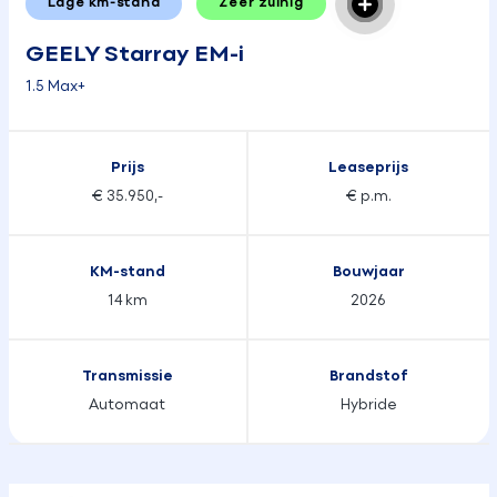
Lage km-stand
Zeer zuinig
GEELY Starray EM-i
1.5 Max+
Prijs
Leaseprijs
€ 35.950,-
€ p.m.
KM-stand
Bouwjaar
14 km
2026
Transmissie
Brandstof
Automaat
Hybride