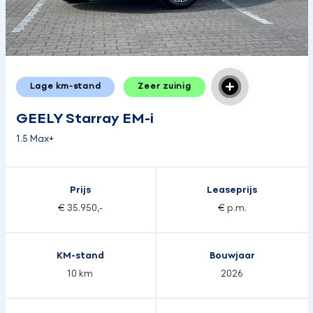
Lage km-stand
Zeer zuinig
GEELY Starray EM-i
1.5 Max+
Prijs
Leaseprijs
€ 35.950,-
€ p.m.
KM-stand
Bouwjaar
10 km
2026