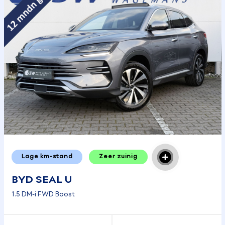
Lage km-stand
Zeer zuinig
BYD SEAL U
1.5 DM-i FWD Boost