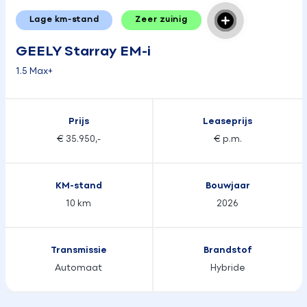
Lage km-stand
Zeer zuinig
GEELY Starray EM-i
1.5 Max+
Prijs
Leaseprijs
€ 35.950,-
€ p.m.
KM-stand
Bouwjaar
10 km
2026
Transmissie
Brandstof
Automaat
Hybride