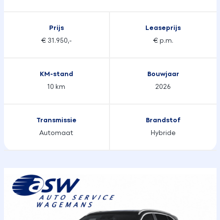
Prijs
Leaseprijs
€ 31.950,-
€ p.m.
KM-stand
Bouwjaar
10 km
2026
Transmissie
Brandstof
Automaat
Hybride