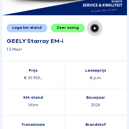
Lage km-stand
Zeer zuinig
GEELY Starray EM-i
1.5 Max+
Prijs
Leaseprijs
€ 35.950,-
€ p.m.
KM-stand
Bouwjaar
14 km
2026
Transmissie
Brandstof