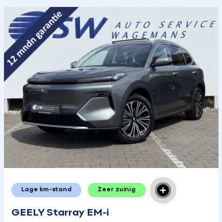
Lage km-stand
Zeer zuinig
GEELY Starray EM-i